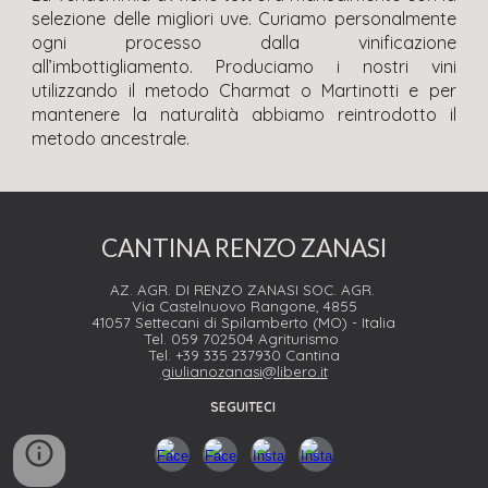
selezione delle migliori uve. Curiamo personalmente
ogni processo dalla vinificazione
all’imbottigliamento. Produciamo i nostri vini
utilizzando il metodo Charmat o Martinotti e per
mantenere la naturalità abbiamo reintrodotto il
metodo ancestrale.
CANTINA RENZO ZANASI
AZ. AGR. DI RENZO ZANASI SOC. AGR.
Via Castelnuovo Rangone, 4855
41057 Settecani di Spilamberto (MO) - Italia
Tel. 059 702504 Agriturismo
Tel. +39 335 237930 Cantina
giulianozanasi@libero.it
SEGUITECI