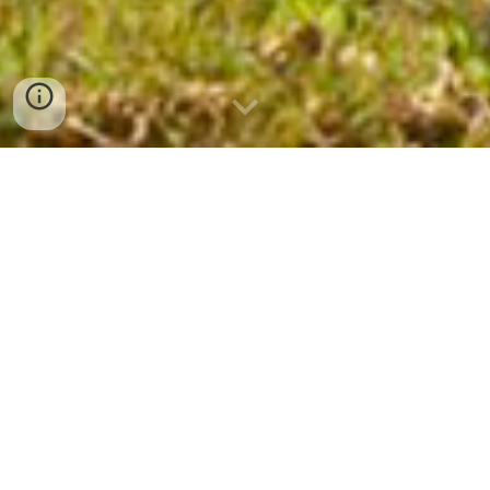
PRODUCIAMO VINI
DA TRE GENERAZIONI
Una t
radizione nata dalla passione e il
rispetto delle nostre terre
L’ Azienda Agricola di Renzo Zanasi è sita nell’Unione
Terre di Castelli (Mo), nella frazione Settecani, fra i
comuni di Spilamberto, Castelvetro e Castelnuovo
Rangone; territorio noto al mondo per le produzioni